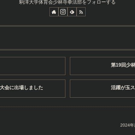
駒澤大学体育会少林寺拳法部をフォローする
第19回少
生大会に出場しました
活躍が玉ス
202