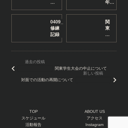
練
年・
習
第６
日
２期
の
の名
0409_
関
お
札掲
修練
東
休
示
記録
学
み
生
に
大
つ
会
い
の
て
お
関東学生大会の中止について
知
ら
対面での活動の再開について
せ
TOP
ABOUT US
スケジュール
アクセス
活動報告
Instagram