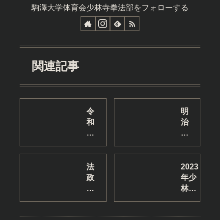
駒澤大学体育会少林寺拳法部をフォローする
関連記事
令
明
和
治
7
学
年
院
度
大
卒
学
法
2023
業
で
政
年少
生
の
大
林寺
送
合
学
拳法
別
同
と
東京
会
練