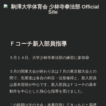
Ｆコーチ新入部員指導
５月１４日、大学少林寺拳法部の練習に参加😄
５月の関東大会が終わり次は７月の東京都大会との
間で、先輩達は各自の科目・法形修得と、新入部員
は基本習得が中心です。新入部員はＦコーチの基本
動作を中心とした熱心な指導を受けました。
この時期は次の大会・本番目指してきっちりと基礎