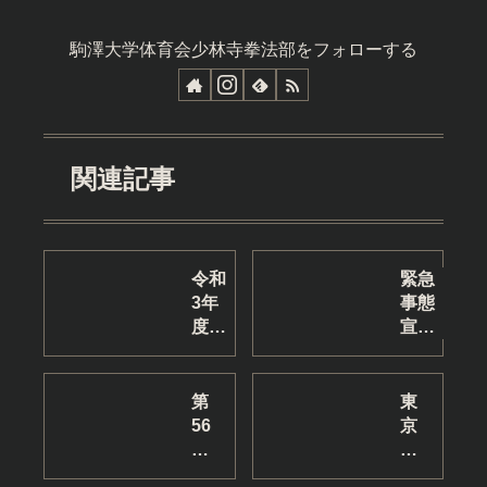
駒澤大学体育会少林寺拳法部をフォローする
関連記事
令和
緊急
3年
事態
度
宣言
OB
中の
総会
練習
を行
につ
第
東
いま
いて
56
京
し
（5/12
回
農
た。
更
少
業