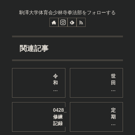
駒澤大学体育会少林寺拳法部をフォローする
関連記事
令
世
和
田
3
谷
年
区
度
民
幹
ス
0428_
定
部
ポ
修練
期
交
ー
記録
練
代
ツ
習