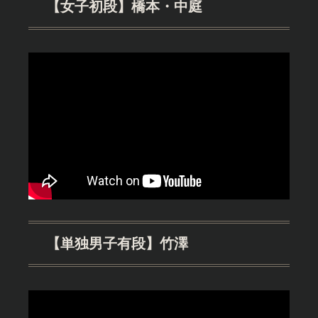
【女子初段】橋本・中庭
【単独男子有段】竹澤