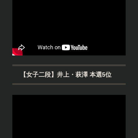
【女子二段】井上・萩澤 本選5位