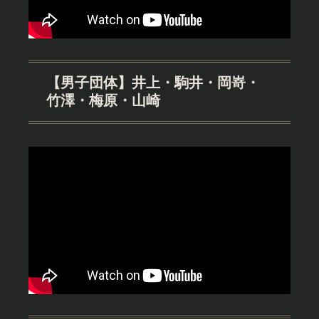
【男子団体】井上・駒井・岡嵜・
竹澤・梅原・山崎