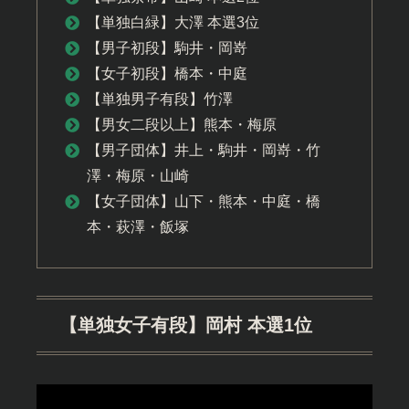
【単独白緑】大澤 本選3位
【男子初段】駒井・岡嵜
【女子初段】橋本・中庭
【単独男子有段】竹澤
【男女二段以上】熊本・梅原
【男子団体】井上・駒井・岡嵜・竹
澤・梅原・山崎
【女子団体】山下・熊本・中庭・橋
本・萩澤・飯塚
【単独女子有段】岡村 本選1位