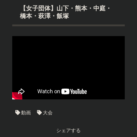
【女子団体】山下・熊本・中庭・
橋本・萩澤・飯塚
動画
大会
シェアする