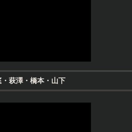
庭・萩澤・橋本・山下