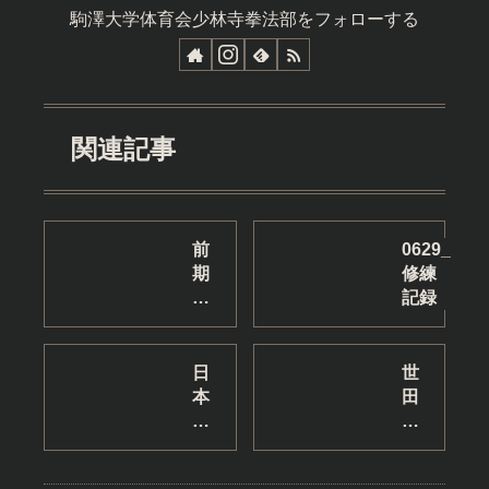
駒澤大学体育会少林寺拳法部をフォローする
関連記事
前
0629_
期
修練
締
記録
練
習
を
日
世
行
本
田
い
大
谷
ま
学
区
し
と
民