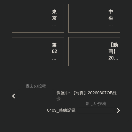
東
中
京
央
農
大
業
学
大
と
学
の
第
【動
お
合
62
画】
よ
同
回
2025
び
練
少
全日
國
習
林
本学
學
を
寺
生大
院
行
拳
会
大
い
法
保護中: 【写真】20260307OB総
學
ま
関
会
と
し
東
の
た
学
0409_修練記録
合
生
同
大
練
会